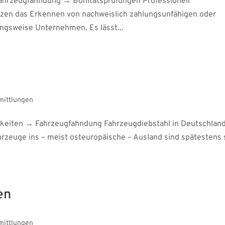
hrzeugfahndung → Bonitätsprüfungen Professionell
tzen das Erkennen von nachweislich zahlungsunfähigen oder
ngsweise Unternehmen. Es lässt...
mittlungen
gkeiten → Fahrzeugfahndung Fahrzeugdiebstahl in Deutschlan
rzeuge ins – meist osteuropäische – Ausland sind spätestens 
en
mittlungen