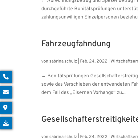
← Abrechnungsbetrug und Spesenbetrug Fa
durchgeführte Bonitätsprüfungen unterstü
zahlungsunwilligen Einzelpersonen beziehu
Fahrzeugfahndung
von
sabrina.schulz
|
Feb. 24, 2022
|
Wirtschaftser
← Bonitätsprüfungen Gesellschafterstreiti
sowie das Verschieben der entwendeten Fah
dem Fall des „Eisernen Vorhangs“ zu...
Gesellschafterstreitigkeit
von
sabrina.schulz
|
Feb. 24, 2022
|
Wirtschaftser