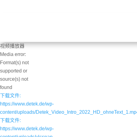
视频播放器
Media error:
Format(s) not
supported or
00:00
source(s) not
found
使用上 / 下箭头键来增高或降低音量。
下载文件:
https://www.detek.de/wp-
content/uploads/Detek_Video_Intro_2022_HD_ohneText_1.mp
下载文件:
https://www.detek.de/wp-
content/uploads/vlcsnap-